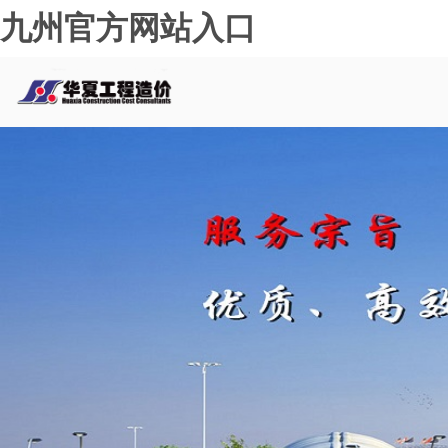
九州官方网站入口