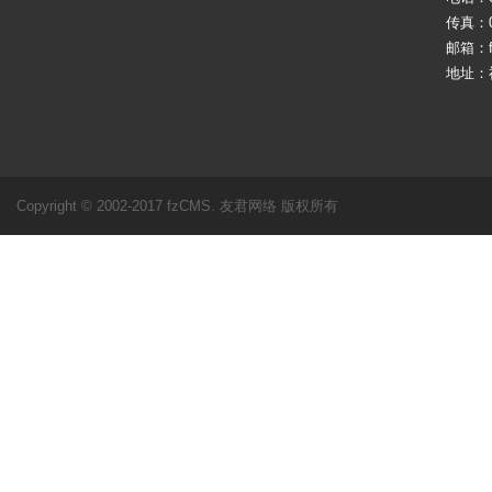
传真：05
邮箱：fj
地址：
Copyright © 2002-2017 fzCMS. 友君网络 版权所有