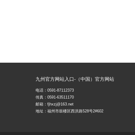
九州官方网站入口-（中国）官方网站
电话：0591-87112373
传真：0591-63511170
邮箱：fjhxzj@163.net
地址：福州市鼓楼区西洪路528号2#602