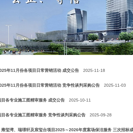
025年11月份各项目日常营销活动 成交公告
2025-11-18
025年11月份各项目日常营销活动 竞争性谈判采购公告
2025-11-03
项目各专业施工图精审服务 成交公告
2025-10-11
项目各专业施工图精审服务 竞争性谈判采购公告
2025-09-28
雍玺湾、瑞璟轩及宸玺台项目2025～2026年度案场保洁服务 三次招标