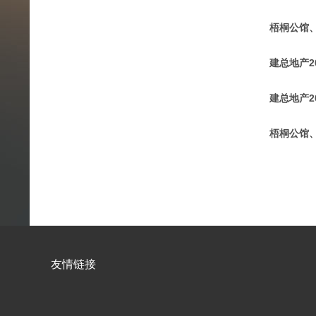
梧桐公馆、
建总地产2
建总地产2
梧桐公馆、
友情链接