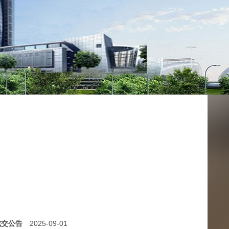
成交公告
2025-09-01