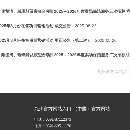
雍玺湾、瑞璟轩及宸玺台项目2025～2026年度案场保洁服务三次招标 
025年8月份在售项目营销活动 成交公告
2025-08-22
025年8月份在售项目营销活动 更正公告（第二次）
2025-08-20
雍玺湾、瑞璟轩及宸玺台项目2025～2026年度案场保洁服务二次招标
九州官方网站入
九州官方网站入口-（中国）官方网站
电话：0591-87112373
传真：0591-63511170