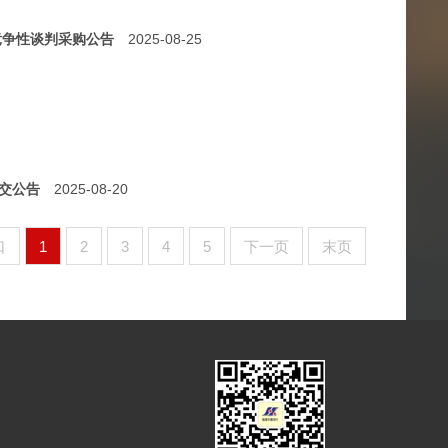
竞争性谈判采购公告
2025-08-25
成交公告
2025-08-20
口
1
2
3
4
5
下一页
末页