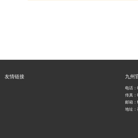
友情链接
九州
电话：05
传真：05
邮箱：fj
地址：