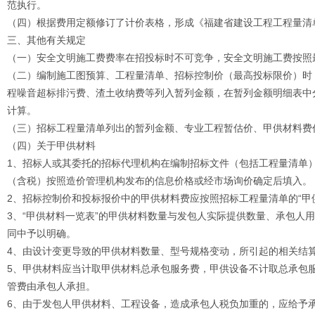
范执行。
（四）根据费用定额修订了计价表格，形成《福建省建设工程工程量清单
三、其他有关规定
（一）安全文明施工费费率在招投标时不可竞争，安全文明施工费按照
（二）编制施工图预算、工程量清单、招标控制价（最高投标限价）时
程噪音超标排污费、渣土收纳费等列入暂列金额，在暂列金额明细表中
计算。
（三）招标工程量清单列出的暂列金额、专业工程暂估价、甲供材料费
（四）关于甲供材料
1、招标人或其委托的招标代理机构在编制招标文件（包括工程量清单）
（含税）按照造价管理机构发布的信息价格或经市场询价确定后填入。
2、招标控制价和投标报价中的甲供材料费应按照招标工程量清单的“甲
3、“甲供材料一览表”的甲供材料数量与发包人实际提供数量、承包人
同中予以明确。
4、由设计变更导致的甲供材料数量、型号规格变动，所引起的相关结
5、甲供材料应当计取甲供材料总承包服务费，甲供设备不计取总承包
管费由承包人承担。
6、由于发包人甲供材料、工程设备，造成承包人税负加重的，应给予