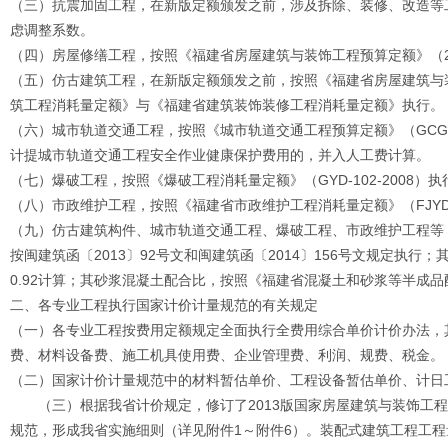
（三）抗震加固工程，在新版定额颁发之前，涉及拆除、装修、改造等工
虑调整系数。
（四）房屋修缮工程，按照《福建省房屋建筑与装饰工程预算定额》（2
（五）仿古建筑工程，在新版定额颁发之前，按照《福建省房屋建筑与装
筑工程消耗量定额》与《福建省建筑装饰装修工程消耗量定额》执行。
（六）城市轨道交通工程，按照《城市轨道交通工程预算定额》（GCG-1
计提城市轨道交通工程安全作业健康保护费用的，并入人工费计算。
（七）爆破工程，按照《爆破工程消耗量定额》（GYD-102-2008）执
（八）市政维护工程，按照《福建省市政维护工程消耗量定额》（FJYD-6
（九）仿古建筑构件、城市轨道交通工程、爆破工程、市政维护工程等，
按闽建筑函〔2013〕92号文和闽建筑函〔2014〕156号文规定执
0.92计算；其砂浆混凝土配合比，按照《福建省混凝土和砂浆等半成品
二、各专业工程执行国家计价计量规范的有关规定
（一）各专业工程按费用定额规定全面执行全费用综合单价计价办法，
费、材料设备费、施工机具使用费、企业管理费、利润、规费、税金。
（二）国家计价计量规范中的材料暂估单价、工程设备暂估单价、计日
（三）根据我省计价规定，修订了2013版国家房屋建筑与装饰工程
规范，形成我省实施细则（详见附件1～附件6）。装配式建筑工程工程